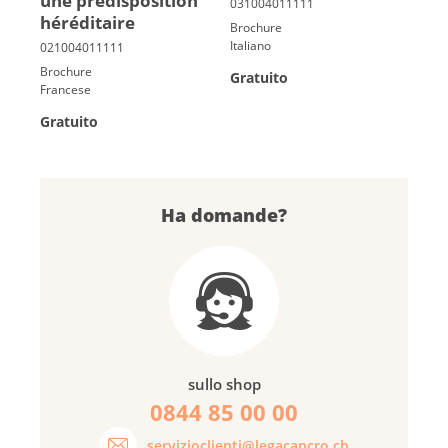
une pré­dis­po­si­tion
hé­ré­di­taire
Brochure
Italiano
Brochure
Gratuito
Francese
Gratuito
Ha domande?
sullo shop
0844 85 00 00
servizioclienti@legacancro.ch