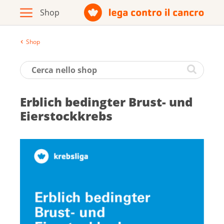
Shop
Archivio
Opuscoli / materiale informativo
Erb­lich be­ding­ter Brust- und
Prodotti
Ei­er­stock­krebs
Vai al sito della Lega contro il cancro
Italiano
Deutsch