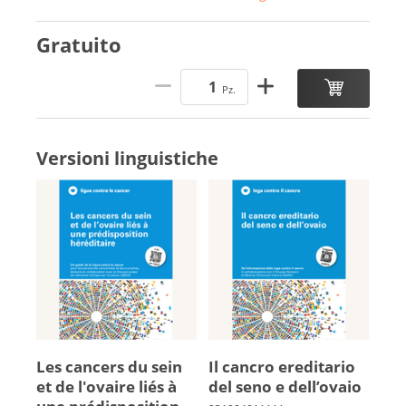
Gratuito
Pz.
Versioni linguistiche
Les can­cers du sein
Il cancro ereditario
et de l'ovaire liés à
del seno e dell’ova­io