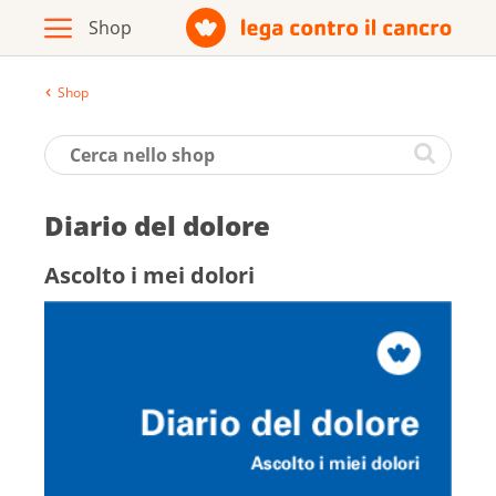
Shop
Archivio
Opuscoli / materiale informativo
Diario del dolore
Prodotti
Ascolto i mei dolori
Vai al sito della Lega contro il cancro
Italiano
Deutsch