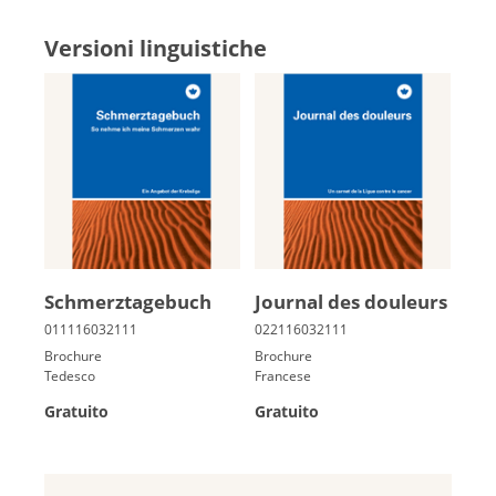
Versioni linguistiche
Schmerz­ta­ge­buch
Jour­nal des dou­leurs
Brochure
Brochure
Tedesco
Francese
Gratuito
Gratuito