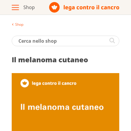
Shop
Archivio
Opuscoli / materiale informativo
Il melanoma cutaneo
Prodotti
Vai al sito della Lega contro il cancro
Italiano
Deutsch