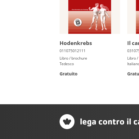
Ho­den­krebs
Il ca
Libro / brochure
Libro 
Tedesco
Italian
Gratuito
Gratu