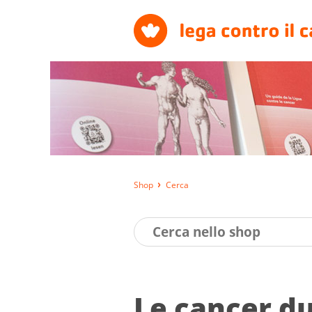
Shop
Cerca
Le can­cer du 