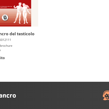
ncro del te­sticolo
/ brochure
o
ito