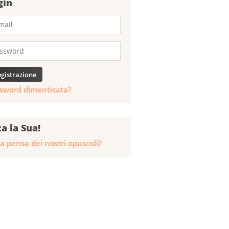
gin
sword dimenticata?
ca la Sua!
a pensa dei nostri opuscoli?