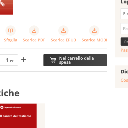
Lo
Sfoglia
Scarica PDF
Scarica EPUB
Scarica MOBI
Pas
Nel carrello della
Pz.
spesa
Di
Cos
tiche