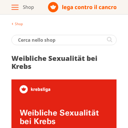
Shop
Archivio
Opuscoli / materiale informativo
Weib­li­che Se­xua­li­tät bei
Prodotti
Krebs
Vai al sito della Lega contro il cancro
Italiano
Deutsch