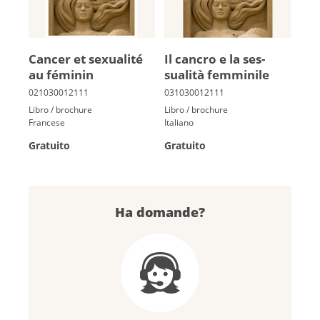
Can­cer et sexua­lité
Il cancro e la ses­
au fé­mi­nin
sualità femminile
Libro / brochure
Libro / brochure
Francese
Italiano
Gratuito
Gratuito
Ha domande?