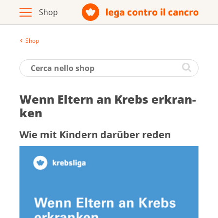
Shop
Archivio
Opuscoli / materiale informativo
Wenn El­tern an Krebs er­kran­
Prodotti
ken
Wie mit Kin­dern dar­über re­den
Vai al sito della Lega contro il cancro
Italiano
Deutsch