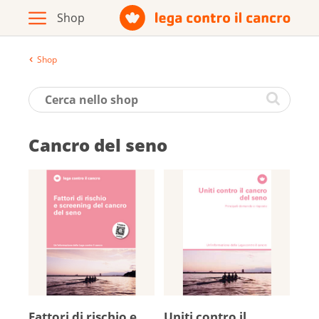
Shop
Archivio
Opuscoli / materiale informativo
Cancro del seno
Prodotti
Vai al sito della Lega contro il cancro
Italiano
Deutsch
Fattori di ri­schio e
Uniti contro il