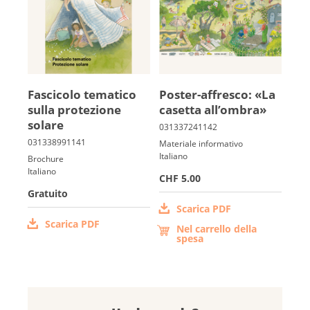
Fa­scicolo tematico
Po­ster-affre­sco: «La
sulla protezione
ca­setta all’ombra»
solare
Materiale informativo
Italiano
Brochure
Italiano
CHF 5.00
Gratuito
Scarica PDF
Scarica PDF
Nel carrello della
spesa