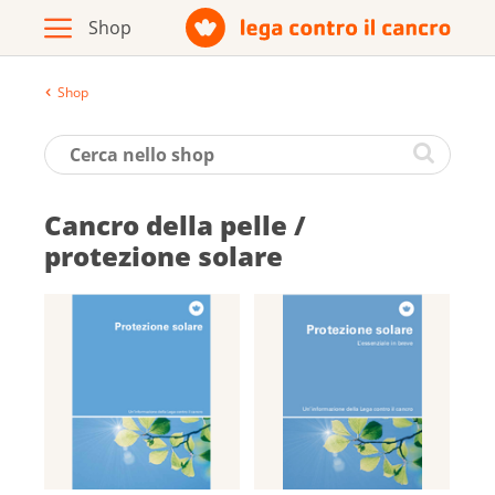
Shop
Archivio
Opuscoli / materiale informativo
Cancro della pelle /
Prodotti
protezione solare
Vai al sito della Lega contro il cancro
Italiano
Deutsch