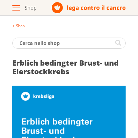
Shop
Archivio
Opuscoli / materiale informativo
Erb­lich be­ding­ter Brust- und
Prodotti
Ei­er­stock­krebs
Vai al sito della Lega contro il cancro
Italiano
Deutsch