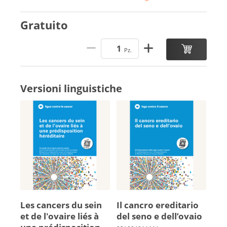
Gratuito
Pz.
Versioni linguistiche
Les can­cers du sein
Il cancro ereditario
et de l'ovaire liés à
del seno e dell’ova­io