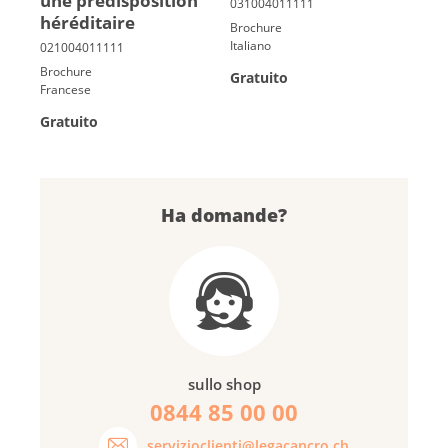
une pré­dis­po­si­tion
hé­ré­di­taire
Brochure
Italiano
Brochure
Gratuito
Francese
Gratuito
Ha domande?
sullo shop
0844 85 00 00
servizioclienti@legacancro.ch