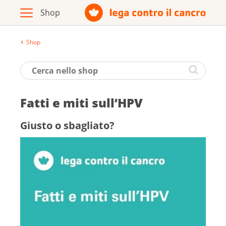
Shop
Archivio
Opuscoli / materiale informativo
Fatti e miti sull’HPV
Prodotti
Giu­sto o sbagliato?
Vai al sito della Lega contro il cancro
Italiano
Deutsch