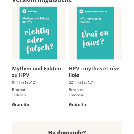
My­then und Fak­ten
HPV : mythes et réa­
zu HPV
li­tés
Brochure
Brochure
Tedesco
Francese
Gratuito
Gratuito
Ha domande?