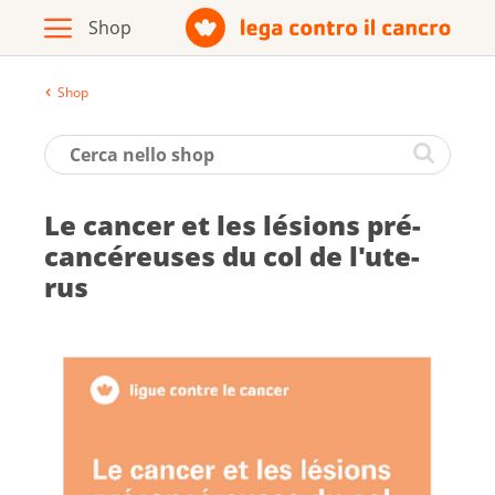
Shop
Archivio
Opuscoli / materiale informativo
Le can­cer et les lé­sions pré­
Prodotti
can­cé­reuses du col de l'ute­
rus
Vai al sito della Lega contro il cancro
Italiano
Deutsch