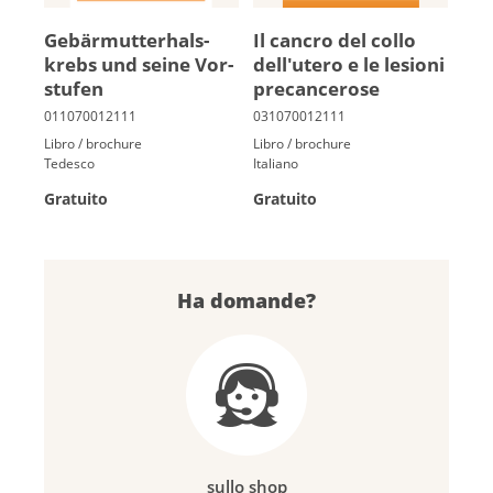
Ge­bär­mut­ter­hals­
Il cancro del collo
krebs und sei­ne Vor­
dell'utero e le le­sioni
stu­fen
pre­cancero­se
Libro / brochure
Libro / brochure
Tedesco
Italiano
Gratuito
Gratuito
Ha domande?
sullo shop