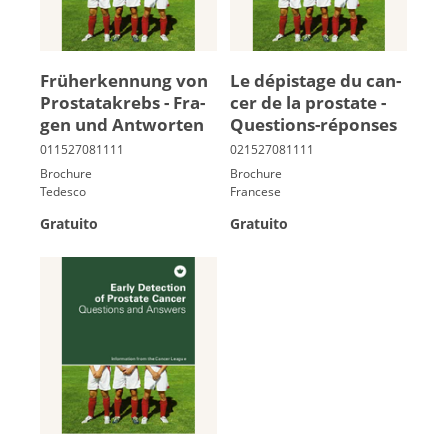
Früh­er­ken­nung von
Le dé­pis­tage du can­
Pro­sta­ta­krebs - Fra­
cer de la pros­tate -
gen und Ant­wor­ten
Ques­tions-ré­ponses
Brochure
Brochure
Tedesco
Francese
Gratuito
Gratuito