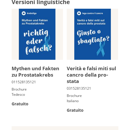
Versioni linguistiche
My­then und Fak­ten
Verità e fal­si miti sul
zu Pro­sta­ta­krebs
cancro della pro­
stata
Brochure
Tedesco
Brochure
Italiano
Gratuito
Gratuito