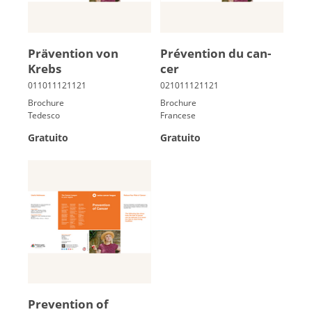
Prä­ven­ti­on von
Pré­ven­tion du can­
Krebs
cer
Brochure
Brochure
Tedesco
Francese
Gratuito
Gratuito
Prevention of