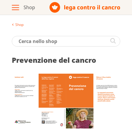
Shop
Archivio
Opuscoli / materiale informativo
Pre­venzione del cancro
Prodotti
Vai al sito della Lega contro il cancro
Italiano
Deutsch