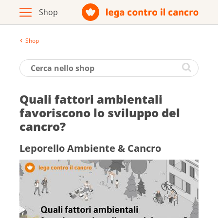
Shop
Archivio
Opuscoli / materiale informativo
Quali fattori ambientali
Prodotti
favori­scono lo sviluppo del
cancro?
Vai al sito della Lega contro il cancro
Leporello Ambiente & Cancro
Italiano
Deutsch