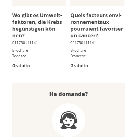
Wo gibt es Um­welt­
Quels fac­teurs en­vi­
fak­to­ren, die Krebs
ron­ne­men­taux
be­güns­ti­gen kön­
pour­raient fa­vo­ri­ser
nen?
un can­cer?
Brochure
Brochure
Tedesco
Francese
Gratuito
Gratuito
Ha domande?