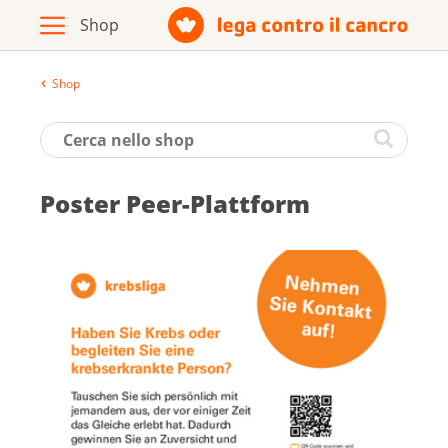
Shop
Archivio
Opuscoli / materiale informativo
Pos­ter Peer-Platt­form
Prodotti
Vai al sito della Lega contro il cancro
Italiano
Deutsch