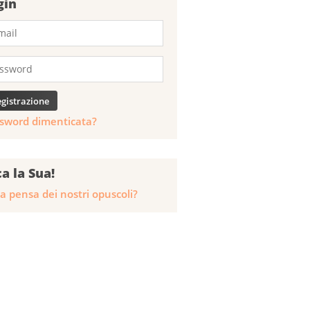
gin
sword dimenticata?
ca la Sua!
a pensa dei nostri opuscoli?