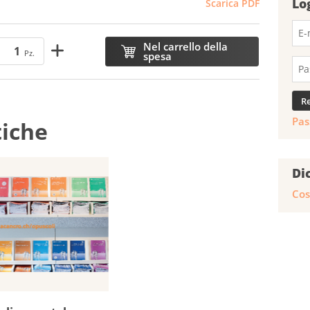
Lo
Scarica PDF
Nel carrello della
Pz.
spesa
Pas
tiche
Di
Cos