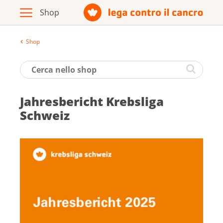
Shop
Archivio
Opuscoli / materiale informativo
Jah­res­be­richt Krebs­li­ga
Prodotti
Schweiz
Vai al sito della Lega contro il cancro
Italiano
Deutsch