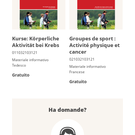
Kur­se: Kör­per­li­che
Groupes de sport :
Ak­ti­vi­tät bei Krebs
Ac­ti­vité phy­sique et
can­cer
Materiale informativo
Tedesco
Materiale informativo
Francese
Gratuito
Gratuito
Ha domande?