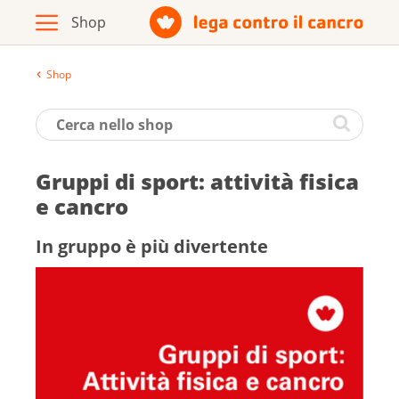
Shop
Archivio
Opuscoli / materiale informativo
Gruppi di sport: attività fi­sica
Prodotti
e cancro
In gruppo è più divertente
Vai al sito della Lega contro il cancro
Italiano
Deutsch