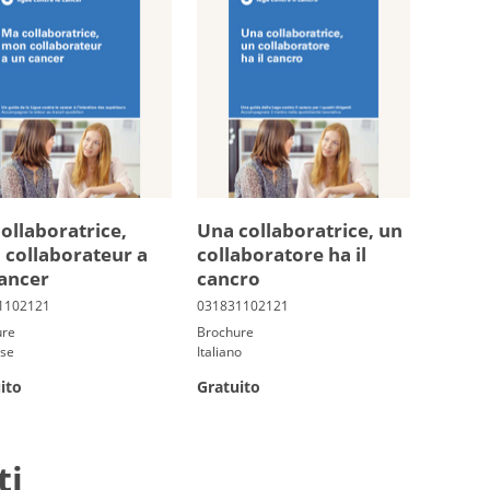
l­la­bo­ra­trice,
Una collaboratrice, un
ol­la­bo­ra­teur a
collaboratore ha il
an­cer
cancro
ure
Brochure
ese
Italiano
ito
Gratuito
ti