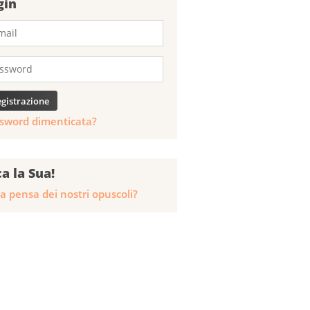
gin
sword dimenticata?
ca la Sua!
a pensa dei nostri opuscoli?