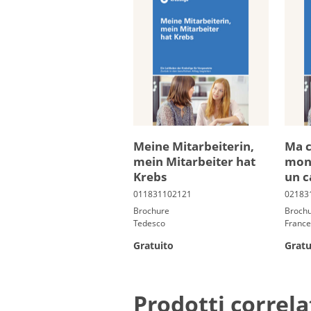
Mei­ne Mit­ar­bei­te­rin,
Ma co
mein Mit­ar­bei­ter hat
mon c
Krebs
un c
Brochure
Broch
Tedesco
Franc
Gratuito
Gratu
Prodotti correla