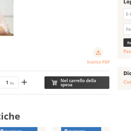
Lo
Pas
Scarica PDF
Di
Nel carrello della
Cos
Pz.
spesa
tiche