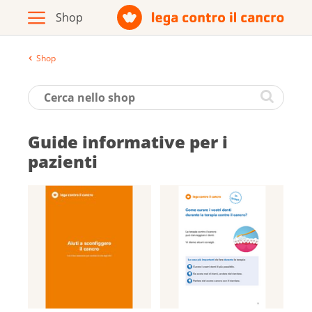
Shop
Archivio
Opuscoli / materiale informativo
Guide informative per i
Prodotti
pazienti
Vai al sito della Lega contro il cancro
Italiano
Deutsch