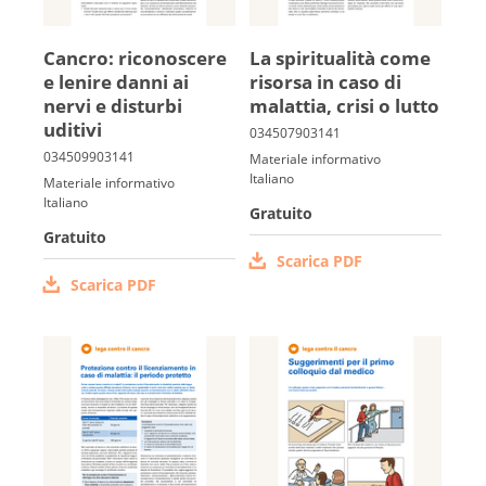
Cancro: ricono­scere
La spiritualità come
e lenire danni ai
ri­sor­sa in ca­so di
nervi e di­sturbi
malattia, cri­si o lutto
uditivi
Materiale informativo
Italiano
Materiale informativo
Italiano
Gratuito
Gratuito
Scarica PDF
Scarica PDF