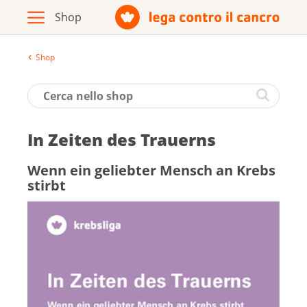
Shop
Archivio
Opuscoli / materiale informativo
In Zei­ten des Trau­erns
Prodotti
Wenn ein ge­lieb­ter Mensch an Krebs
stirbt
Vai al sito della Lega contro il cancro
Italiano
Deutsch