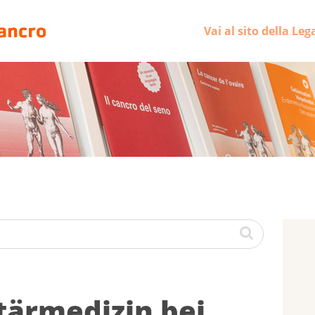
Vai al sito della Leg
är­me­di­zin bei