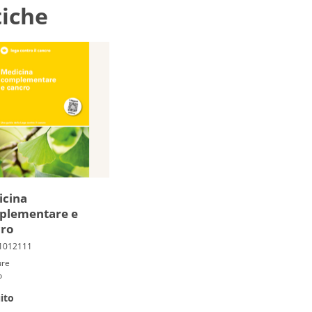
tiche
icina
plementare e
cro
ure
o
ito