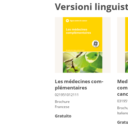
Versioni linguis
Les mé­de­cines com­
Med
plé­men­taires
com
can
Brochure
Francese
Broch
Italian
Gratuito
Gratu