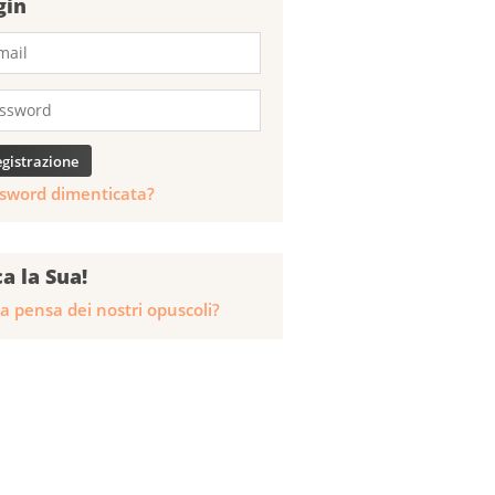
gin
sword dimenticata?
ca la Sua!
a pensa dei nostri opuscoli?