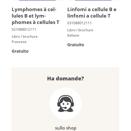
Lym­phomes à cel­
Linfomi a cellule B e
lules B et lym­
linfomi a cellule T
phomes à cel­lules T
Libro / brochure
Italiano
Libro / brochure
Francese
Gratuito
Gratuito
Ha domande?
sullo shop