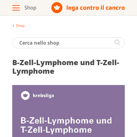
Shop
Archivio
Opuscoli / materiale informativo
B-Zell-Lym­pho­me und T-Zell-
Prodotti
Lym­pho­me
Vai al sito della Lega contro il cancro
Italiano
Deutsch