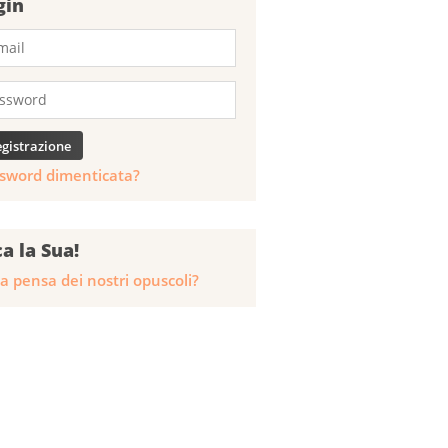
gin
sword dimenticata?
ca la Sua!
a pensa dei nostri opuscoli?