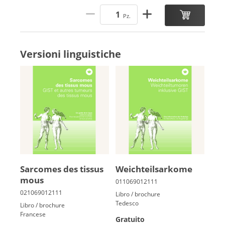
Pz.
Versioni linguistiche
Sar­comes des tis­sus
Weich­teils­ar­ko­me
mous
Libro / brochure
Tedesco
Libro / brochure
Francese
Gratuito