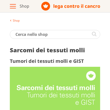
Shop
Archivio
Opuscoli / materiale informativo
Sarcomi dei tes­suti molli
Prodotti
Tumori dei tes­suti molli e GI­ST
Vai al sito della Lega contro il cancro
Italiano
Deutsch