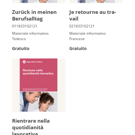
Zu­rück in mei­nen
Je re­tourne au tra­
Be­rufs­all­tag
vail
Materiale informativo
Materiale informativo
Tedesco
Francese
Gratuito
Gratuito
Rientrare nella
quotidianità
lavorativa