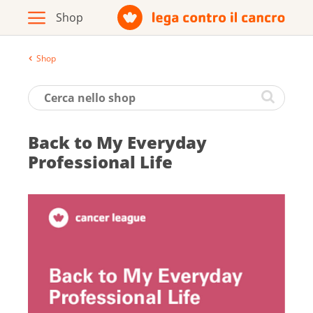
Shop
Archivio
Opuscoli / materiale informativo
Back to My Everyday
Prodotti
Professional Life
Vai al sito della Lega contro il cancro
Italiano
Deutsch