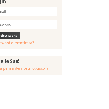
gin
sword dimenticata?
ca la Sua!
a pensa dei nostri opuscoli?