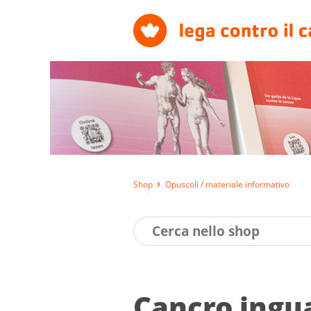
Shop
Opuscoli / materiale informativo
Cancro ingua