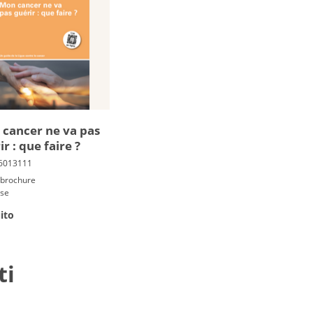
can­cer ne va pas
ir : que faire ?
/ brochure
ese
ito
ti