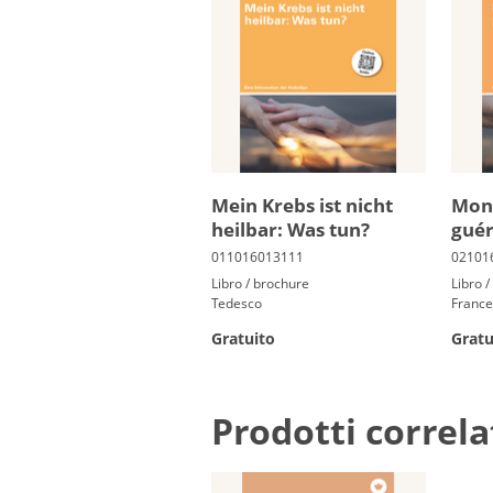
Mein Krebs ist nicht
Mon 
heil­bar: Was tun?
gué­r
Libro / brochure
Libro 
Tedesco
Franc
Gratuito
Gratu
Prodotti correla