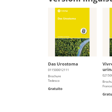
Das Ur­o­st­o­ma
Vivr
uri­n
Brochure
Tedesco
Broch
Franc
Gratuito
Gratu