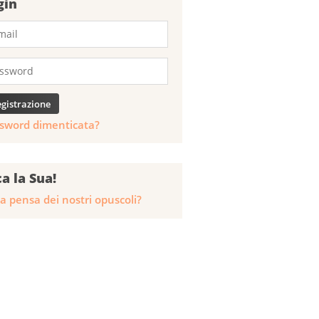
gin
sword dimenticata?
ca la Sua!
a pensa dei nostri opuscoli?