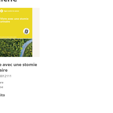
e avec une sto­mie
aire
ure
ese
ito