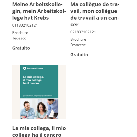
Mei­ne Ar­beits­kol­le­
Ma col­lègue de tra­
gin, mein Ar­beits­kol­
vail, mon col­lègue
le­ge hat Krebs
de tra­vail a un can­
cer
Brochure
Tedesco
Brochure
Francese
Gratuito
Gratuito
La mia collega, il mio
collega ha il cancro