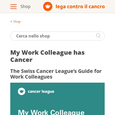
Shop
Archivio
Opuscoli / materiale informativo
My Work Colleague has
Prodotti
Cancer
The Swiss Cancer League’s Guide for
Work Colleagues
Vai al sito della Lega contro il cancro
Italiano
Deutsch