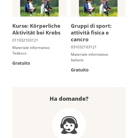
Kur­se: Kör­per­li­che
Gruppi di sport:
Ak­ti­vi­tät bei Krebs
attività fi­sica e
cancro
Materiale informativo
Tedesco
Materiale informativo
Italiano
Gratuito
Gratuito
Ha domande?