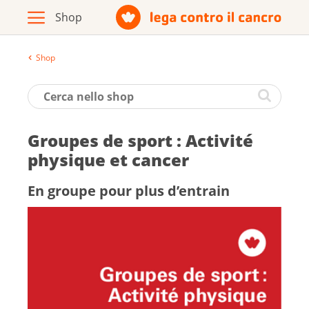
Shop
Archivio
Opuscoli / materiale informativo
Groupes de sport : Ac­ti­vité
Prodotti
phy­sique et can­cer
En groupe pour plus d’en­train
Vai al sito della Lega contro il cancro
Italiano
Deutsch