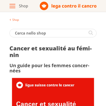
Shop
Archivio
Opuscoli / materiale informativo
Can­cer et sexua­lité au fé­mi­
Prodotti
nin
Un guide pour les femmes concer­
nées
Vai al sito della Lega contro il cancro
Italiano
Deutsch