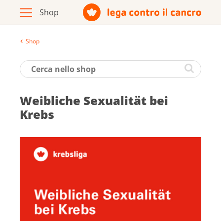
Shop
Archivio
Opuscoli / materiale informativo
Weib­li­che Se­xua­li­tät bei
Prodotti
Krebs
Vai al sito della Lega contro il cancro
Italiano
Deutsch