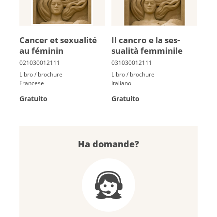
Can­cer et sexua­lité
Il cancro e la ses­
au fé­mi­nin
sualità femminile
Libro / brochure
Libro / brochure
Francese
Italiano
Gratuito
Gratuito
Ha domande?