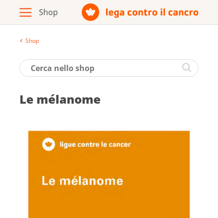
Shop
Archivio
Opuscoli / materiale informativo
Le mé­la­nome
Prodotti
Vai al sito della Lega contro il cancro
Italiano
Deutsch